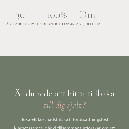
30+
100%
Din
ÅR I ARBETSLIVET
PERSONLIGT FOKUS
TAKT, DITT LIV
Är du redo att hitta tillbaka
till dig själv?
Boka ett kostnadsfritt och förutsättningslöst
klarhetssamtal där vi tillsammans utforskar om ett